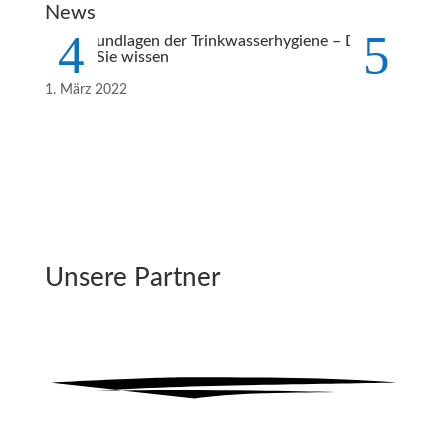
News
New
Vier Grundlagen der Trinkwasserhygiene – Das
Unzure
sollten Sie wissen
Gründ
1. März 2022
1. Mär
Unsere Partner