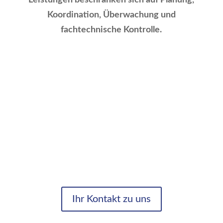
Koordination, Überwachung und
fachtechnische Kontrolle.
News
Wasserlexikon
Legionellen Manager
Trinkwasserverordnung
UBA Empfehlung
Legionellen
Digitaler Assistent
Downloads und Links
Ihr Kontakt zu uns