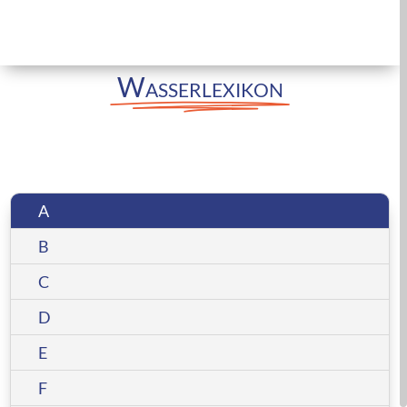
Wasserlexikon
A
B
C
D
E
F